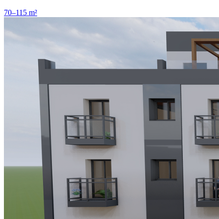
70–115 m²